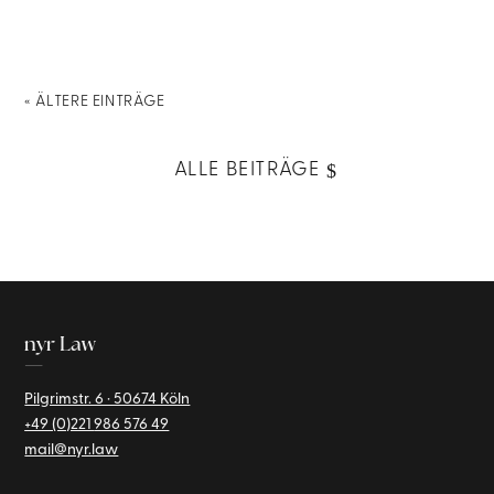
« ÄLTERE EINTRÄGE
ALLE BEITRÄGE
nyr Law
—
Pilgrimstr. 6 · 50674 Köln
+49 (0)221
986 576 49
mail@nyr.law