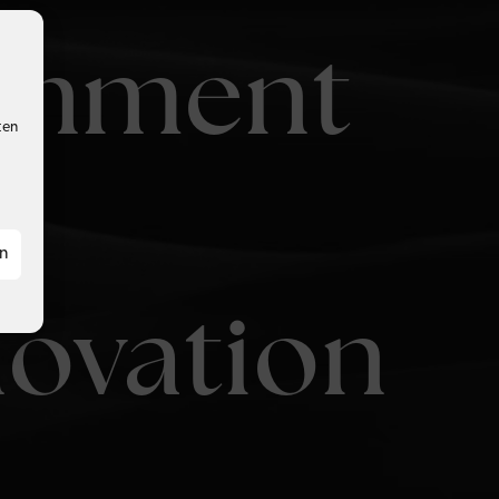
ainment
ten
en
novation