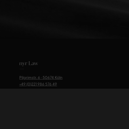
nyr Law
—
Pilgrimstr. 6 · 50674 Köln
+49 (0)221
986 576 49
mail@nyr.law