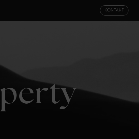
KONTAKT
operty