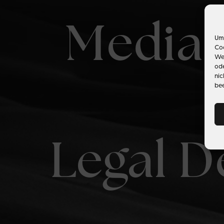
Media 
Um 
Coo
Wen
ode
nic
bee
Legal D