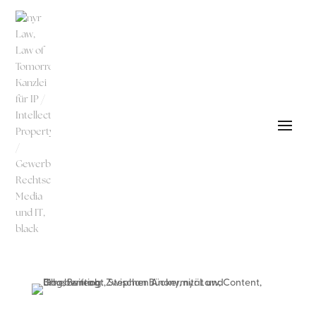
Back to
Content Page
Media & Entertainment | Urheberrecht
von
Stephan Bücker
|
Okt. 2023
Ghostwriting: Zwischen
Anonymität und Urheberrecht