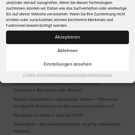
19 Apr. 2022
|
Media & Entertainment
,
Urheberrecht
und/oder darauf zuzugreifen. Wenn Sie diesen Technologien
zustimmen, können wir Daten wie das Surfverhalten oder eindeutige
Ed Sheeran – “Shape of you” verletzt kein
IDs auf dieser Website verarbeiten. Wenn Sie Ihre Zustimmung nicht
Urheberrecht
erteilen oder zurückziehen, können bestimmte Merkmale und
Funktionen beeinträchtigt werden.
Akzeptieren
Suchen
Ablehnen
Neueste Beiträge
Einstellungen ansehen
What goes around – Luxusmarken auf dem
Sekundärmarkt
Cookie-Richtlinie
Datenschutzerklärung
Impressum
Legal Design/Tech, Generative KI und Client
Experience: Revolution oder Illusion?
Nizzaer Klassifikation und digitale Welten – Wie melde
ich digitale Produkte zum Markenschutz korrekt an?
Das ikonische Dreieck und die EUIPO
Kölner Dom – Markenschutzverbot sorgt für rheinischen
Frohsinn