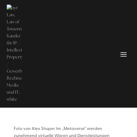
Foto von Alex Shuper Im „Metaverse“ werden
zunehmend virtuelle Waren und Dienstleistungen