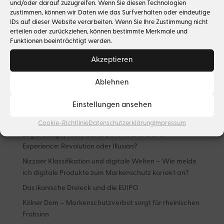
und/oder darauf zuzugreifen. Wenn Sie diesen Technologien
BGH-Urteil zu NS-Raubkunst. Wahre Tatsachen
zustimmen, können wir Daten wie das Surfverhalten oder eindeutige
begründen keine Eigentumsbeeinträchtigung –
IDs auf dieser Website verarbeiten. Wenn Sie Ihre Zustimmung nicht
„Lost Art“ Suchanfrage vom BGH abgewiesen
erteilen oder zurückziehen, können bestimmte Merkmale und
Funktionen beeinträchtigt werden.
Akzeptieren
Suchen
Ablehnen
Neueste Beiträge
Einstellungen ansehen
What goes around – Luxusmarken auf dem
Sekundärmarkt
Cookie-Richtlinie
Datenschutzerklärung
Impressum
Legal Design/Tech, Generative KI und Client
Experience: Revolution oder Illusion?
Nizzaer Klassifikation und digitale Welten – Wie melde
ich digitale Produkte zum Markenschutz korrekt an?
Das ikonische Dreieck und die EUIPO
Kölner Dom – Markenschutzverbot sorgt für rheinischen
Frohsinn