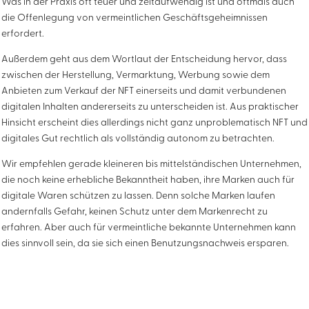
Was in der Praxis oft teuer und zeitaufwendig ist und oftmals auch
die Offenlegung von vermeintlichen Geschäftsgeheimnissen
erfordert.
Außerdem geht aus dem Wortlaut der Entscheidung hervor, dass
zwischen der Herstellung, Vermarktung, Werbung sowie dem
Anbieten zum Verkauf der NFT einerseits und damit verbundenen
digitalen Inhalten andererseits zu unterscheiden ist. Aus praktischer
Hinsicht erscheint dies allerdings nicht ganz unproblematisch NFT und
digitales Gut rechtlich als vollständig autonom zu betrachten.
Wir empfehlen gerade kleineren bis mittelständischen Unternehmen,
die noch keine erhebliche Bekanntheit haben, ihre Marken auch für
digitale Waren schützen zu lassen. Denn solche Marken laufen
andernfalls Gefahr, keinen Schutz unter dem Markenrecht zu
erfahren. Aber auch für vermeintliche bekannte Unternehmen kann
dies sinnvoll sein, da sie sich einen Benutzungsnachweis ersparen.