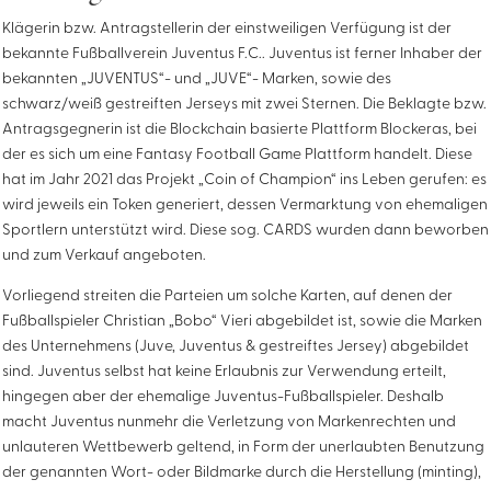
Klägerin bzw. Antragstellerin der einstweiligen Verfügung ist der
bekannte Fußballverein Juventus F.C.. Juventus ist ferner Inhaber der
bekannten „JUVENTUS“- und „JUVE“- Marken, sowie des
schwarz/weiß gestreiften Jerseys mit zwei Sternen. Die Beklagte bzw.
Antragsgegnerin ist die Blockchain basierte Plattform Blockeras, bei
der es sich um eine Fantasy Football Game Plattform handelt. Diese
hat im Jahr 2021 das Projekt „Coin of Champion“ ins Leben gerufen: es
wird jeweils ein Token generiert, dessen Vermarktung von ehemaligen
Sportlern unterstützt wird. Diese sog. CARDS wurden dann beworben
und zum Verkauf angeboten.
Vorliegend streiten die Parteien um solche Karten, auf denen der
Fußballspieler Christian „Bobo“ Vieri abgebildet ist, sowie die Marken
des Unternehmens (Juve, Juventus & gestreiftes Jersey) abgebildet
sind. Juventus selbst hat keine Erlaubnis zur Verwendung erteilt,
hingegen aber der ehemalige Juventus-Fußballspieler. Deshalb
macht Juventus nunmehr die Verletzung von Markenrechten und
unlauteren Wettbewerb geltend, in Form der unerlaubten Benutzung
der genannten Wort- oder Bildmarke durch die Herstellung (minting),