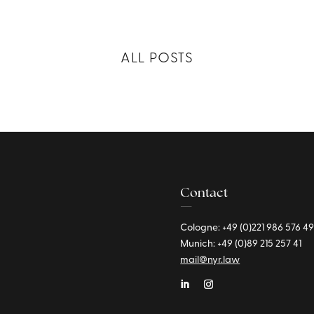
ALL POSTS
Contact
—
Cologne: +49 (0)221
986 576 4
Munich:
+49 (0)89
215 257 41
mail@nyr.law