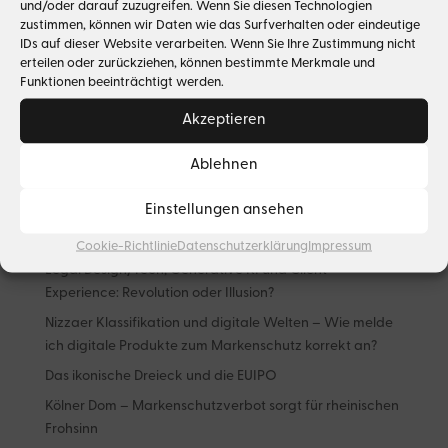
und/oder darauf zuzugreifen. Wenn Sie diesen Technologien
Spekulation mit Musikrechten als profitable
zustimmen, können wir Daten wie das Surfverhalten oder eindeutige
Geldanlage? – Der Handel mit Urheberrechten
IDs auf dieser Website verarbeiten. Wenn Sie Ihre Zustimmung nicht
und die Angst der Kreativen
erteilen oder zurückziehen, können bestimmte Merkmale und
Funktionen beeinträchtigt werden.
Akzeptieren
Suchen
Ablehnen
Neueste Beiträge
Einstellungen ansehen
What goes around – Luxusmarken auf dem
Sekundärmarkt
Cookie-Richtlinie
Datenschutzerklärung
Impressum
Legal Design/Tech, Generative KI und Client
Experience: Revolution oder Illusion?
Nizzaer Klassifikation und digitale Welten – Wie melde
ich digitale Produkte zum Markenschutz korrekt an?
Das ikonische Dreieck und die EUIPO
Kölner Dom – Markenschutzverbot sorgt für rheinischen
Frohsinn