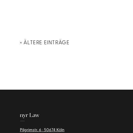
« ÄLTERE EINTRÄGE
nyr Law
—
Pilgrimstr. 6 · 50674 Köln