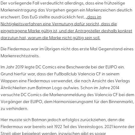
Der vorliegende Fall verdeutlicht allerdings, dass eine frühzeitige
Markeneintragung das Vorgehen gegen ein Markenzeichen deutlich
erschwert. Das EuG stellte ausdrücklich fest,
„dass im
Nichtigkeitsverfahren eine Vermutung dafür spricht, dass die
eingetragene Marke gültig ist, und der Antragsteller deshalb konkret
darzutun hat, warum die Marke nicht gültig sein soll.
Die Fledermaus war im Übrigen nicht das erste Mal Gegenstand eines
Markenrechtsstreits.
Im Jahr 2019 legte DC Comics eine Beschwerde bei der EUIPO ein.
Grund hierfür war, dass der Fußballclub Valencia CF in seinem
Wappen eine Fledermaus verwendet, die nach Ansicht des Verlags
Ähnlichkeiten zum Batman Logo aufwies. Schon im Jahre 2014
versuchte DC Comics die Markenanmeldung des Valencia CF bei dem
Vorgänger der EUIPO, dem Harmonisierungsamt für den Binnenmarkt,
zu verhindern.
Hier musste sich Batman jedoch erfolglos zurückziehen, denn die
Fledermaus war bereits seit 1922 Teil des Vereinslogos. 2021 konnte der
Streit aber beigelegt werden, inzwischen gibt es sogar