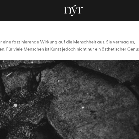
her eine faszinierende Wirkung auf die Menschheit aus. Sie vermag es,
 Für viele Menschen ist Kunst jedoch nicht nur ein ästhetischer Genus