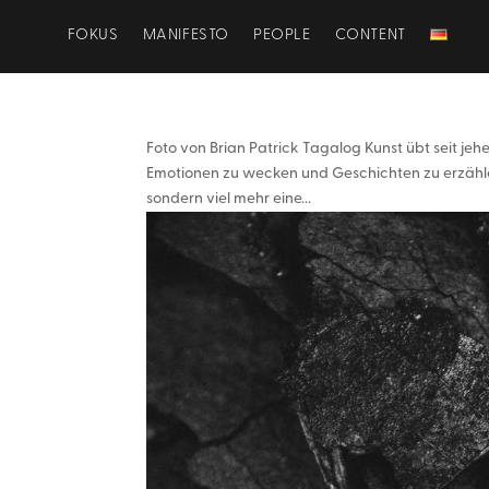
FOKUS
MANIFESTO
PEOPLE
CONTENT
Foto von Brian Patrick Tagalog Kunst übt seit je
Emotionen zu wecken und Geschichten zu erzählen.
sondern viel mehr eine...