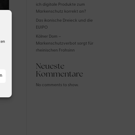
ich digitale Produkte zum
Markenschutz korrekt an?
Das ikonische Dreieck und die
EUIPO
Kölner Dom –
ten
Markenschutzverbot sorgt für
rheinischen Frohsinn
Neueste
Kommentare
en
No comments to show.