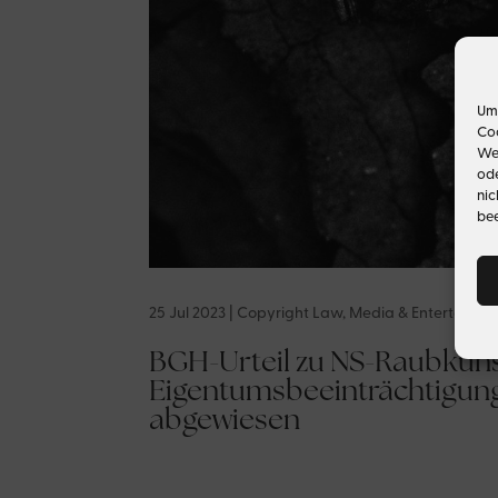
Um 
Coo
Wen
ode
nic
bee
25 Jul 2023
|
Copyright Law
,
Media & Entertainme
BGH-Urteil zu NS-Raubkuns
Eigentumsbeeinträchtigung
abgewiesen