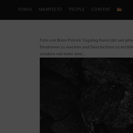
FOKUS
MANIFESTO
PEOPLE
CONTENT
Foto von Brian Patrick Tagalog Kunst übt seit je
Emotionen zu wecken und Geschichten zu erzählen.
sondern viel mehr eine...