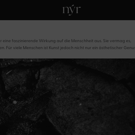
her eine faszinierende Wirkung auf die Menschheit aus. Sie vermag es,
 Für viele Menschen ist Kunst jedoch nicht nur ein ästhetischer Genus