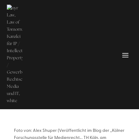
Foto von: Alex Shuper (Veröffentlicht im Blog der „Kölner
Forschungsstelle für Medienrecht„, TH Köln, am