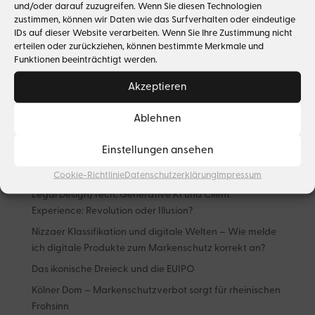
30 Oct 2023
|
Copyright Law
,
Media & Entertainment
und/oder darauf zuzugreifen. Wenn Sie diesen Technologien
zustimmen, können wir Daten wie das Surfverhalten oder eindeutige
Ghostwriting: Zwischen Anonymität und
IDs auf dieser Website verarbeiten. Wenn Sie Ihre Zustimmung nicht
Urheberrecht
erteilen oder zurückziehen, können bestimmte Merkmale und
Funktionen beeinträchtigt werden.
Akzeptieren
Search
Ablehnen
Neueste Beiträge
Einstellungen ansehen
What goes around – Luxusmarken auf dem
Sekundärmarkt
Cookie-Richtlinie
Datenschutzerklärung
Impressum
Legal Design/Tech, Generative KI und Client
Experience: Revolution oder Illusion?
Nizzaer Klassifikation und digitale Welten – Wie melde
ich digitale Produkte zum Markenschutz korrekt an?
Das ikonische Dreieck und die EUIPO
Kölner Dom – Markenschutzverbot sorgt für rheinischen
Frohsinn