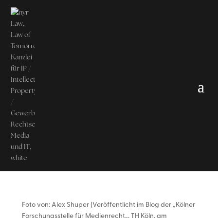
Foto von: Alex Shuper (Veröffentlicht im Blog der „Kölner
Forschungsstelle für Medienrecht„, TH Köln, am