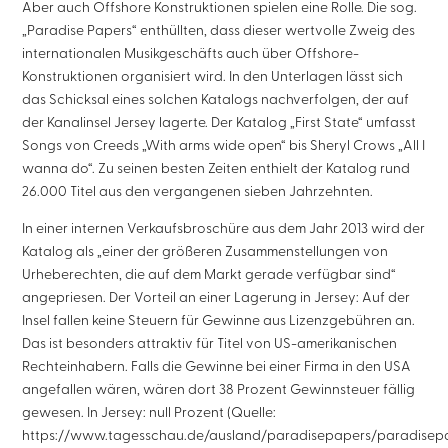
Aber auch Offshore Konstruktionen spielen eine Rolle. Die sog.
„Paradise Papers“ enthüllten, dass dieser wertvolle Zweig des
internationalen Musikgeschäfts auch über Offshore-
Konstruktionen organisiert wird. In den Unterlagen lässt sich
das Schicksal eines solchen Katalogs nachverfolgen, der auf
der Kanalinsel Jersey lagerte. Der Katalog „First State“ umfasst
Songs von Creeds „With arms wide open“ bis Sheryl Crows „All I
wanna do“. Zu seinen besten Zeiten enthielt der Katalog rund
26.000 Titel aus den vergangenen sieben Jahrzehnten.
In einer internen Verkaufsbroschüre aus dem Jahr 2013 wird der
Katalog als „einer der größeren Zusammenstellungen von
Urheberechten, die auf dem Markt gerade verfügbar sind“
angepriesen. Der Vorteil an einer Lagerung in Jersey: Auf der
Insel fallen keine Steuern für Gewinne aus Lizenzgebühren an.
Das ist besonders attraktiv für Titel von US-amerikanischen
Rechteinhabern. Falls die Gewinne bei einer Firma in den USA
angefallen wären, wären dort 38 Prozent Gewinnsteuer fällig
gewesen. In Jersey: null Prozent (Quelle:
https://www.tagesschau.de/ausland/paradisepapers/paradisep