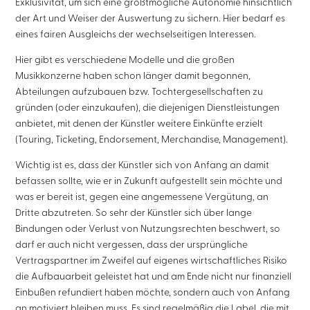
Exklusivität, um sich eine größtmögliche Autonomie hinsichtlich
der Art und Weiser der Auswertung zu sichern. Hier bedarf es
eines fairen Ausgleichs der wechselseitigen Interessen.
Hier gibt es verschiedene Modelle und die großen
Musikkonzerne haben schon länger damit begonnen,
Abteilungen aufzubauen bzw. Tochtergesellschaften zu
gründen (oder einzukaufen), die diejenigen Dienstleistungen
anbietet, mit denen der Künstler weitere Einkünfte erzielt
(Touring, Ticketing, Endorsement, Merchandise, Management).
Wichtig ist es, dass der Künstler sich von Anfang an damit
befassen sollte, wie er in Zukunft aufgestellt sein möchte und
was er bereit ist, gegen eine angemessene Vergütung, an
Dritte abzutreten. So sehr der Künstler sich über lange
Bindungen oder Verlust von Nutzungsrechten beschwert, so
darf er auch nicht vergessen, dass der ursprüngliche
Vertragspartner im Zweifel auf eigenes wirtschaftliches Risiko
die Aufbauarbeit geleistet hat und am Ende nicht nur finanziell
Einbußen refundiert haben möchte, sondern auch von Anfang
an motiviert bleiben muss. Es sind regelmäßig die Label, die mit