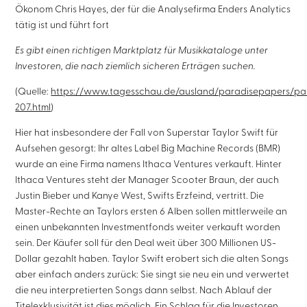
Ökonom Chris Hayes, der für die Analysefirma Enders Analytics
tätig ist und führt fort
Es gibt einen richtigen Marktplatz für Musikkataloge unter
Investoren, die nach ziemlich sicheren Erträgen suchen.
(Quelle:
https://www.tagesschau.de/ausland/paradisepapers/pa
207.html
)
Hier hat insbesondere der Fall von Superstar Taylor Swift für
Aufsehen gesorgt: Ihr altes Label Big Machine Records (BMR)
wurde an eine Firma namens Ithaca Ventures verkauft. Hinter
Ithaca Ventures steht der Manager Scooter Braun, der auch
Justin Bieber und Kanye West, Swifts Erzfeind, vertritt. Die
Master-Rechte an Taylors ersten 6 Alben sollen mittlerweile an
einen unbekannten Investmentfonds weiter verkauft worden
sein. Der Käufer soll für den Deal weit über 300 Millionen US-
Dollar gezahlt haben. Taylor Swift erobert sich die alten Songs
aber einfach anders zurück: Sie singt sie neu ein und verwertet
die neu interpretierten Songs dann selbst. Nach Ablauf der
Titelexklusivität ist dies möglich. Ein Schlag für die Investoren