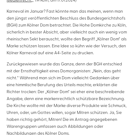
Medienrecht
„, TH Köln, am 17.01.2024)
Karneval im Januar? Fast könnte man das meinen, wenn man
den jüngst veröffentlichten Beschluss des Bundesgerichtshofs
(BGH) zum Kölner Dom betrachtet. Die Hohe Domkirche zu Köln,
sicherlich in bester Absicht, aber vielleicht auch ein wenig vom
rheinischen Sekt berauscht, wollte den Begriff „Kölner Dom“ als
Marke schützen lassen. Eine Idee so kühn wie der Versuch, den
Kölner Karneval auf eine A4-Seite zu drucken.
Zurückgewiesen wurde das Ganze, denn der BGH entschied
mit der Ernsthaftigkeit eines Domorganisten: „Nein, das geht
nicht.“ Während man sich im Dom vielleicht Gedanken über
eine himmlische Berufung des Urteils machte, erklärten die
Richter trocken: Der „Kölner Dom“ sei eher eine beschreibende
Angabe, denn eine markenrechtlich schützbare Bezeichnung.
Die Kirche wollte mit der Marke diverse Produkte wie Schmuck,
Uhren, oder, um Gottes willen, sogar Mitren schützen. Ja, Sie
haben richtig gehört, Mitren! Die im Antrag angegebenen
Warengruppen umfassen auch Abbildungen oder
Nachbildungen des Kölner Doms.