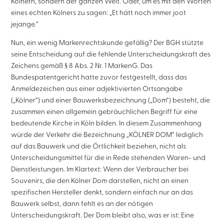
Kölnern, sondern der ganzen Welt. Oder, um es mit den Worten
eines echten Kölners zu sagen: „Et hätt noch immer joot
jejange.“
Nun, ein wenig Markenrechtskunde gefällig? Der BGH stützte
seine Entscheidung auf die fehlende Unterscheidungskraft des
Zeichens gemäß § 8 Abs. 2 Nr. 1 MarkenG. Das
Bundespatentgericht hatte zuvor festgestellt, dass das
Anmeldezeichen aus einer adjektivierten Ortsangabe
(„Kölner“) und einer Bauwerksbezeichnung („Dom“) besteht, die
zusammen einen allgemein gebräuchlichen Begriff für eine
bedeutende Kirche in Köln bilden. In diesem Zusammenhang
würde der Verkehr die Bezeichnung „KÖLNER DOM“ lediglich
auf das Bauwerk und die Örtlichkeit beziehen, nicht als
Unterscheidungsmittel für die in Rede stehenden Waren- und
Dienstleistungen. Im Klartext: Wenn der Verbraucher bei
Souvenirs, die den Kölner Dom darstellen, nicht an einen
spezifischen Hersteller denkt, sondern einfach nur an das
Bauwerk selbst, dann fehlt es an der nötigen
Unterscheidungskraft. Der Dom bleibt also, was er ist: Eine